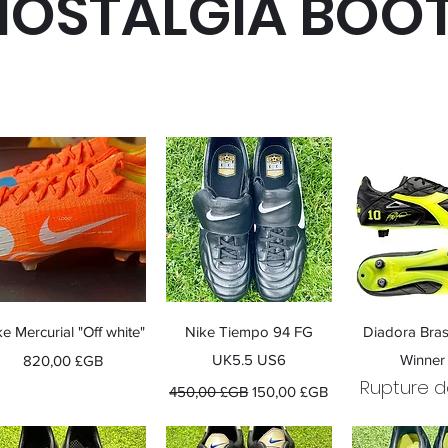
NOSTALGIA BOO
Aperçu rapide
Aperçu rapide
Aperçu r
e Mercurial "Off white"
Nike Tiempo 94 FG
Diadora Bras
Prix
UK5.5 US6
Winner
820,00 £GB
Rupture d
Prix original
Prix promotionnel
450,00 £GB
150,00 £GB