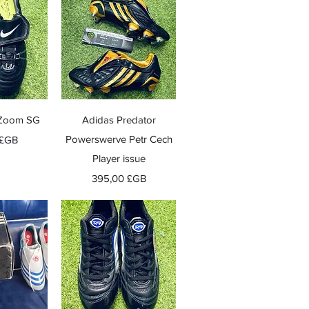
apide
Aperçu rapide
o Zoom SG
Adidas Predator
Powerswerve Petr Cech
 £GB
Player issue
Prix
395,00 £GB