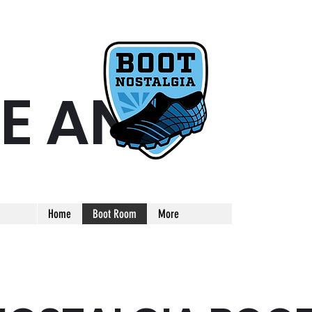
E AND
ARE AND UNIQUE FOOTBALL BOOT
Home
Boot Room
More