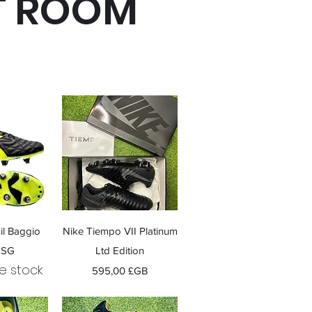
T ROOM
apide
Aperçu rapide
il Baggio
Nike Tiempo VII Platinum
 SG
Ltd Edition
e stock
Prix
595,00 £GB