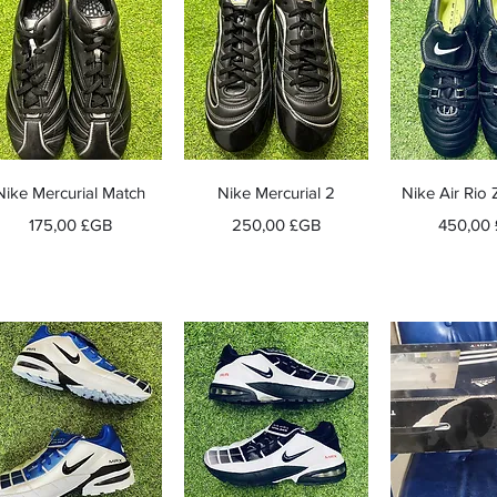
Aperçu rapide
Aperçu rapide
Aperçu r
Nike Mercurial Match
Nike Mercurial 2
Nike Air Ri
Prix
Prix
Prix
175,00 £GB
250,00 £GB
450,00